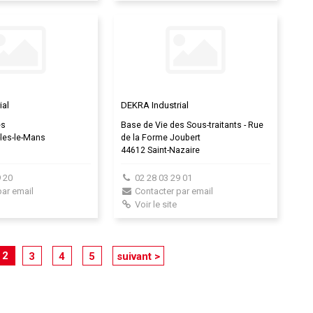
ial
DEKRA Industrial
es
Base de Vie des Sous-traitants - Rue
les-le-Mans
de la Forme Joubert
44612 Saint-Nazaire
 20
02 28 03 29 01
par email
Contacter par email
Voir le site
2
3
4
5
suivant >