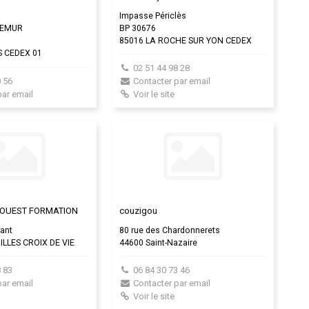
Impasse Périclès
REMUR
BP 30676
85016 LA ROCHE SUR YON CEDEX
 CEDEX 01
02 51 44 98 28
 56
Contacter par email
par email
Voir le site
E OUEST FORMATION
couzigou
vant
80 rue des Chardonnerets
ILLES CROIX DE VIE
44600 Saint-Nazaire
 83
06 84 30 73 46
par email
Contacter par email
Voir le site