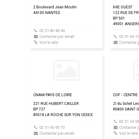
2 Boulevard Jean Moulin
IHIE OUEST
44100 NANTES
122 RUE DE F
BP 501
49001 ANGERS
02 51 80 40 40
Contacter par email
02 41 66 10
Voir le site
Contacter 
CNAM PAYS DE LOIRE
COF - CENTR
221 RUE HUBERT CAILLER
ZI du Soleil Le
BP 727
85800 SAINT G
85018 LA ROCHE SUR YON CEDEX
02 51 54 58
02 51 45 93 73
Contacter 
Contacter par email
Voir le site