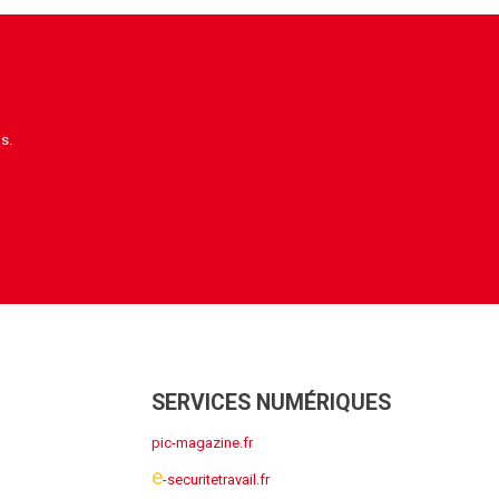
s.
SERVICES NUMÉRIQUES
pic-magazine.fr
e
-securitetravail.fr