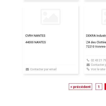
CVRH NANTES
DEKRA Industr
44000 NANTES
ZA des Clotté
72210 Voivres-
02 43 21 79
Contacter 
Contacter par email
Voir le site
< précédent
1