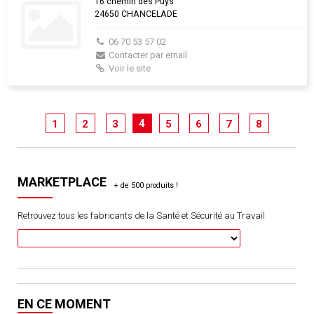
16 chemin des Puys
24650 CHANCELADE
06 70 53 57 02
Contacter par email
Voir le site
4
1
2
3
5
6
7
8
MARKETPLACE
Retrouvez tous les fabricants de la Santé et Sécurité au Travail
EN CE MOMENT