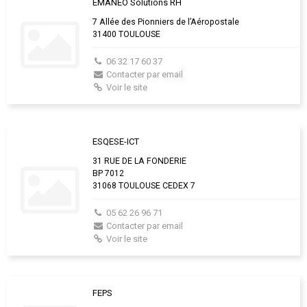
EMANEO Solutions RH
7 Allée des Pionniers de l’Aéropostale
31400 TOULOUSE
06 32 17 60 37
Contacter par email
Voir le site
ESQESE-ICT
31 RUE DE LA FONDERIE
BP 7012
31068 TOULOUSE CEDEX 7
05 62 26 96 71
Contacter par email
Voir le site
FEPS