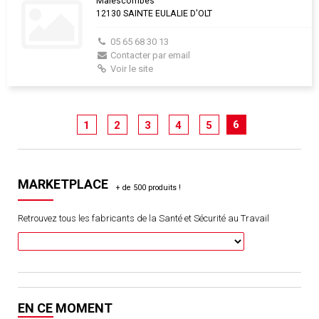
Malescombes
12130 SAINTE EULALIE D'OLT
05 65 68 30 13
Contacter par email
Voir le site
6
1
2
3
4
5
MARKETPLACE
Retrouvez tous les fabricants de la Santé et Sécurité au Travail
EN CE MOMENT