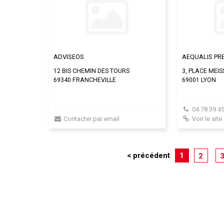
ADVISEOS
AEQUALIS PR
12 BIS CHEMIN DES TOURS
3, PLACE MEI
69340 FRANCHEVILLE
69001 LYON
04 78 39 45
Contacter par email
Voir le site
< précédent
1
2