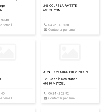
orge
246 COURS LA FAYETTE
IN
69003 LYON
 99 40
par email
04 72 34 18 58
Contacter par email
ADN FORMATION PREVENTION
n
12 Rue de la Resistance
69330 MEYZIEU
0 40
06 24 42 23 92
par email
Contacter par email