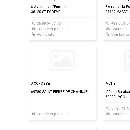
8 Avenue de l'Europe
3A rue de la F
38120 ST EGREVE
38890 VASSEL
06 99 04 77 76
+33 9 63 57
Contacter par email
Contacter 
Voir le site
Voir le site
ACOFOSSE
ACTIS
69780 SAINT PIERRE DE CHANDJEU
55 rue Baraba
69003 LYON
04 37 43 4
Contacter par email
Contacter 