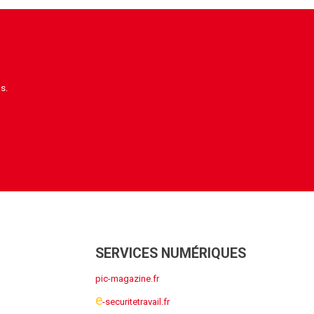
s.
SERVICES NUMÉRIQUES
pic-magazine.fr
e
-securitetravail.fr