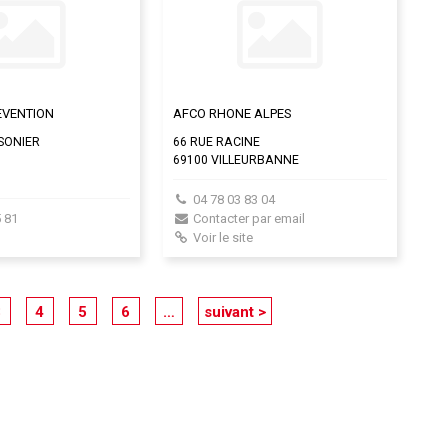
EVENTION
AFCO RHONE ALPES
SSONIER
66 RUE RACINE
69100 VILLEURBANNE
04 78 03 83 04
 81
Contacter par email
Voir le site
3
4
5
6
…
suivant >