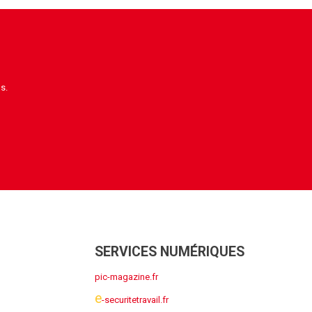
s.
SERVICES NUMÉRIQUES
pic-magazine.fr
e
-securitetravail.fr