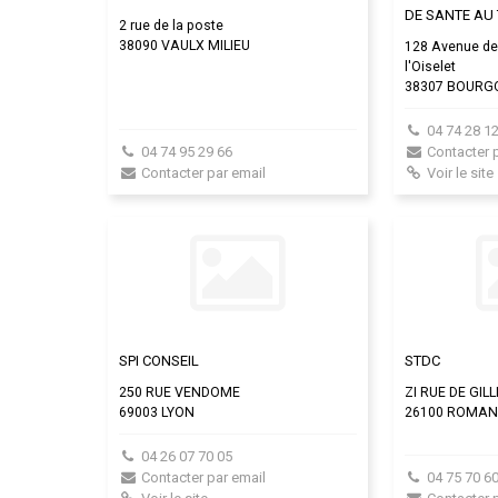
DE SANTE AU 
2 rue de la poste
38090 VAULX MILIEU
128 Avenue des
l'Oiselet
38307 BOURGO
04 74 28 12
04 74 95 29 66
Contacter 
Contacter par email
Voir le site
SPI CONSEIL
STDC
250 RUE VENDOME
ZI RUE DE GILL
69003 LYON
26100 ROMAN
04 26 07 70 05
Contacter par email
04 75 70 60