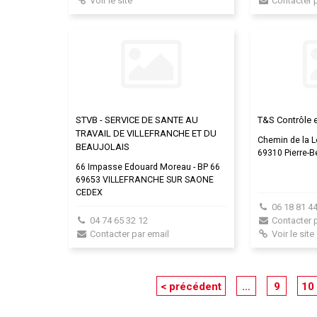
Voir le site
Contacter 
STVB - SERVICE DE SANTE AU
T&S Contrôle 
TRAVAIL DE VILLEFRANCHE ET DU
Chemin de la 
BEAUJOLAIS
69310 Pierre-B
66 Impasse Edouard Moreau - BP 66
69653 VILLEFRANCHE SUR SAONE
CEDEX
06 18 81 44
04 74 65 32 12
Contacter 
Contacter par email
Voir le site
< précédent
…
9
10