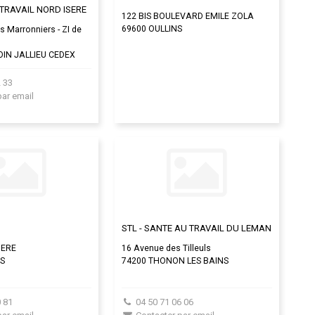
TRAVAIL NORD ISERE
122 BIS BOULEVARD EMILE ZOLA
69600 OULLINS
 Marronniers - ZI de
IN JALLIEU CEDEX
 33
par email
STL - SANTE AU TRAVAIL DU LEMAN
IERE
16 Avenue des Tilleuls
S
74200 THONON LES BAINS
 81
04 50 71 06 06