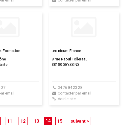
par email
Contacter par email
et Formation
tec.nicum France
Lône
8 rue Raoul Follereau
énite
38180 SEYSSINS
 27
04 76 84 23 28
par email
Contacter par email
Voir le site
14
11
12
13
15
suivant >