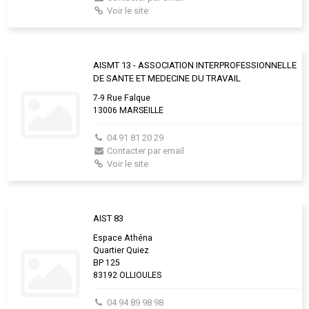
Voir le site
AISMT 13 - ASSOCIATION INTERPROFESSIONNELLE
DE SANTE ET MEDECINE DU TRAVAIL
7-9 Rue Falque
13006 MARSEILLE
04 91 81 20 29
Contacter par email
Voir le site
AIST 83
Espace Athéna
Quartier Quiez
BP 125
83192 OLLIOULES
04 94 89 98 98