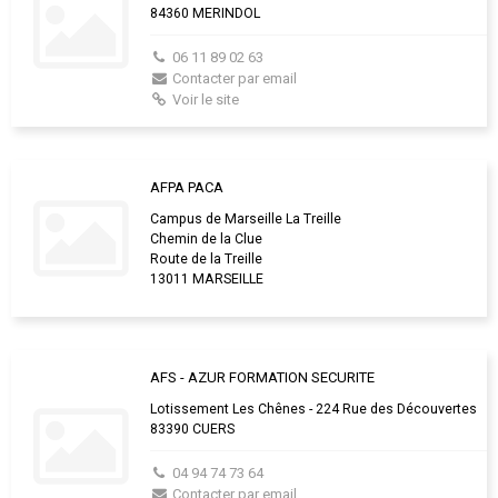
84360 MERINDOL
06 11 89 02 63
Contacter par email
Voir le site
AFPA PACA
Campus de Marseille La Treille
Chemin de la Clue
Route de la Treille
13011 MARSEILLE
AFS - AZUR FORMATION SECURITE
Lotissement Les Chênes - 224 Rue des Découvertes
83390 CUERS
04 94 74 73 64
Contacter par email