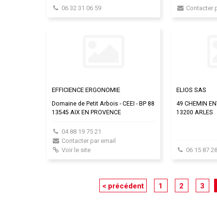
06 32 31 06 59
Contacter 
EFFICIENCE ERGONOMIE
ELIOS SAS
Domaine de Petit Arbois - CEEI - BP 88
49 CHEMIN EN
13545 AIX EN PROVENCE
13200 ARLES
04 88 19 75 21
Contacter par email
Voir le site
06 15 87 28
< précédent
1
2
3