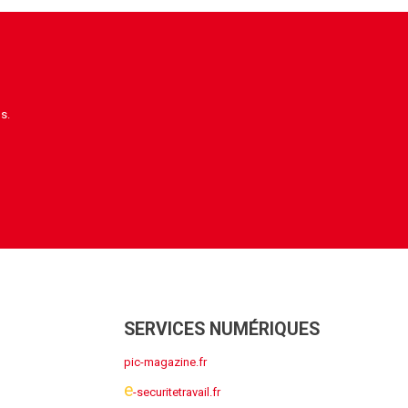
s.
SERVICES NUMÉRIQUES
pic-magazine.fr
e
-securitetravail.fr