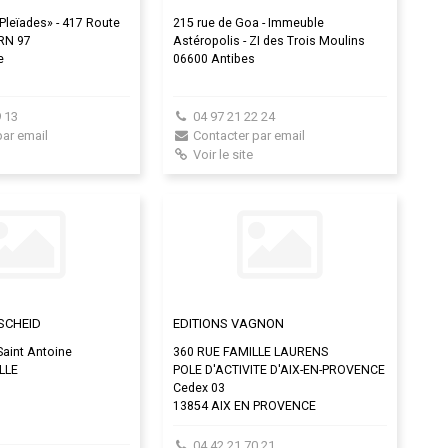
Pleïades» - 417 Route
215 rue de Goa - Immeuble
 RN 97
Astéropolis - ZI des Trois Moulins
e
06600 Antibes
 13
04 97 21 22 24
par email
Contacter par email
Voir le site
SCHEID
EDITIONS VAGNON
Saint Antoine
360 RUE FAMILLE LAURENS
LLE
POLE D'ACTIVITE D'AIX-EN-PROVENCE
Cedex 03
13854 AIX EN PROVENCE
04 42 21 70 21