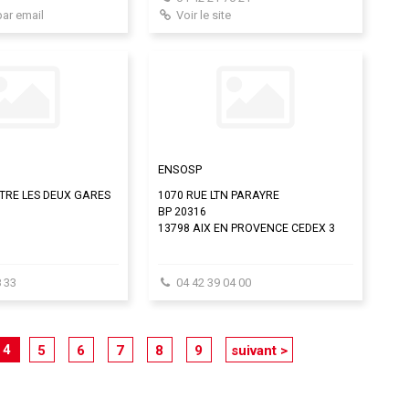
par email
Voir le site
ENSOSP
TRE LES DEUX GARES
1070 RUE LTN PARAYRE
BP 20316
13798 AIX EN PROVENCE CEDEX 3
 33
04 42 39 04 00
4
5
6
7
8
9
suivant >