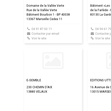
Domaine de la Vallée Verte
Bâtiment «Les 
Rue de la Vallée Verte
de la Farlède -
Bâtiment Bourbon 1 - BP 40038
83130 La Gard
13367 Marseille Cedex 11
04 91 87 63 11
04 94 61 79
Contacter par email
Contacter 
Voir le site
Voir le site
E-SEMBLE
EDITIONS UTT
230 CHEMIN D'AIX
16 Avenue de 
13880 VELAUX
13015 MARSEI