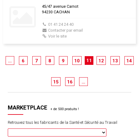
45/47 avenue Carnot
94230 CACHAN
01 41 24 24 40
Contacter par email
Voir le site
11
…
6
7
8
9
10
12
13
14
15
16
…
MARKETPLACE
Retrouvez tous les fabricants de la Santé et Sécurité au Travail