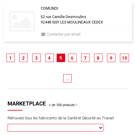
COMUNDI
52 rue Camille Desmoulins
92448 ISSY LES MOULINEAUX CEDEX
Contacter par email
5
1
2
3
4
6
7
8
9
10
…
MARKETPLACE
Retrouvez tous les fabricants de la Santé et Sécurité au Travail